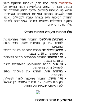
אקספלורר
עושה לכם סדר, בעקבות הפסקת האש
באזור, חברות תעופה בינלאומיות רבות הודיעו על
חידוש קווי הטיסות לישראל. הצעד מסמן תחילתה של
חזרה לשגרה בתחום התיירות והתחבורה האווירית.
החזרת הטיסות היא בשורה טובה למטיילים, אנשי
עסקים וישראלים השוהים בחו"ל, שממתינים לשובם
של הקווים הסדירים.
אלו חברות תעופה חוזרות ומתי?
אזרבייג'ן איירליינס
: החברה תהיה מהראשונות
לחדש את קו הטיסות שלה, כבר ב-30
בנובמבר.
איגיאן איירליינס
: חברת התעופה היוונית תחדש
את טיסותיה ב-10 בדצמבר.
אייר אירופה
: החברה הספרדית תחזור לפעילות
ב-18 בדצמבר.
וויז אייר
: חברת הלואו-קוסט הפופולרית תשוב
לישראל ב-20 בדצמבר.
בולגריה אייר
: תחדש את פעילותה ב-26
בדצמבר.
אייר סיישל
: החברה מתכננת לחזור לפעילות
רק ב-8 בינואר, עם טיסות שיחברו בין ישראל
לאי האקזוטי שבאוקיינוס ההודי.
המשמעות עבור הנוסעים