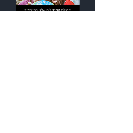
קהילת המטיילים שלנו בפייסבוק
האפליקציה שלנו למובייל
מנועי חיפוש
|
טיסות זולות
חזרה מיעד אחר
מסלול מורכב
הופעות בחו"ל
אירועי ספורט בחו"ל
בתי מלון
ביטוח נסיעות
השכרת רכב
טיסות עד $99
טיסות לחגים
טיסות לסוף שבוע
טיסות ברגע האחרון
|
לטוס בזול
טיסות בביזנס
טיסות לחופשה עירונית
טיסות ליעדי בטן גב
טיסות ליעדים אקזוטיים