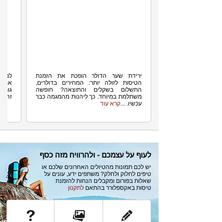
הדולר נחלש, מחירי הטיסות צונחים
ישראלי
ירידת שער הדולר הופכת את הזמנת
למה י
הטיסות לזולה יותר: המחירים בדולרים,
את שו
התשלום בשקלים והתוצאה? חופשה
גורם 
משתלמת במיוחד. כך ליהנות מהמגמה כבר
זה נכון
עכשיו. ...
קרא עוד
לעוף על עצמכם - ולהרוויח מזה כסף
יש לכם תמונות מהטיולים האחרונים שלכם או
טיפים לחלוק ולחלק? משתפים ידע, עונים על
שאלות בפורום ומקבלים הנחות להזמנת
טיסות באקספלורר בהתאם
לתקנון