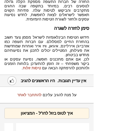
החזרה של חברות התעופה מספקת הקלה גדולה
לנוסעים רבים, במיוחד בתקופה שבה החגים
מתקרבים והביקוש לטיסות עולה. פתיחת הקווים
תאפשר לישראלים לצאת לחופשות, לחדש נסיעות
עסקים ולחזור לשגרת הטיסות היומיומית.
סימן לחזרה לשגרה
חידוש הטיסות הבינלאומיות לישראל מסמן צעד חשוב
בהחזרת החיים למסלולם. עם חברות תעופה כמו
אזרבייג'ן איירליינס, איגיאן, וויז אייר ואחרות שמחדשות
את פעילותן, המטיילים יכולים לתכנן את נסיעותיהם
מחדש בביטחון.
לכן, אם אתם מתכננים חופשה, נסיעת עסקים או
ביקור משפחתי – זה הזמן להתעדכן בלוחות הזמנים
ולהתכונן להרפתקה הבאה עם
טיסות זולות
.
אין עדיין תגובות. היו הראשונים להגיב
על מנת להגיב עליכם
להתחבר לאתר
איך לטוס בזול לחו"ל - המציאון