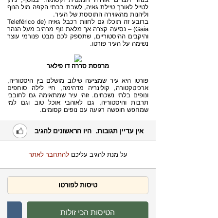
לטייל לאורך טיילת גאיה, לשבת בבתי הקפה מול הנוף
וליהנות מהאווירה התוססת של העיר.
ברובע זה תוכלו גם לחוות רכבל גאיה (Teleférico de
Gaia) – נסיעה קצרה אך מלאת נוף מרהיב מעל הנהר
והיקבים ההיסטוריים, שתספק לכם מבט פנורמי עוצר
נשימה על העיר פורטו.
מרפסת סררה דו פילאר
פורטו היא עיר שמציעה שילוב מושלם בין היסטוריה,
ארכיטקטורה, קולינריה מדהימה, חיי לילה סוחפים
ונופים בלתי נשכחים. זוהי עיר שמתאימה גם לחובבי
תרבות והיסטוריה, גם לאוהבי אוכל טוב וגם למי
שמחפש חופשה רגועה עם נופים קסומים.
אין עדיין תגובות. היו הראשונים להגיב
על מנת להגיב עליכם
להתחבר לאתר
טיסות לפורטו
הטיסות הכי זולות