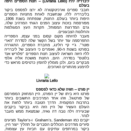
ליברריה לליו (Livraria Lello) – חנות הספרים היפה
בעולם
חובבי ספרים וארכיטקטורה לא ירצו לפספס ביקור
בליברריה לליו, שנחשבת לאחת מחנויות הספרים
היפות ביותר בעולם. החנות, שנפתחה בשנת 1906,
מפורסמת בזכות עיצוב הפנים הגותי המרהיב שלה,
גרם המדרגות המפותל, תקרות העץ המגולפות
והחלונות הצבעוניים.
מעבר להיותה מקום קסום בפני עצמו, הספרייה
התפרסמה עוד יותר בשל הקשר שלה לסדרת "הארי
פוטר". ג’יי קיי רולינג, מחברת הספרים, התגוררה
בפורטו בשנות ה-90, ואומרים כי העיצוב של ליברריה
לליו היווה השראה לעיצוב חנות הספרים "פלוריש אנד
בלוטס" בסדרה. היום, החנות מושכת אליה אלפי
מבקרים ביום, ולכן מומלץ להזמין כרטיסים מראש כדי
להימנע מהתורים הארוכים.
Livraria Lello
יין פורט – חוויה שלא כדאי לפספס
פורטו היא ביתו של יין הפורט, היין המחוזק המפורסם
של פורטוגל, וזהו אחד המרכיבים החשובים ביותר
בתרבות המקומית. הדרך הטובה ביותר לחוות את
העולם העשיר של היין הזה היא בביקור ביקבים
שבעיירה וילה נובה דה גאיה, שנמצאת ממש מעבר
לנהר.
יקבים כמו Graham’s, Sandeman ו-Taylor’s מציעים
סיורים מודרכים הכוללים הסברים על תהליך ייצור היין,
ביקור במרתפים עתיקים עם חביות עץ עצומות,