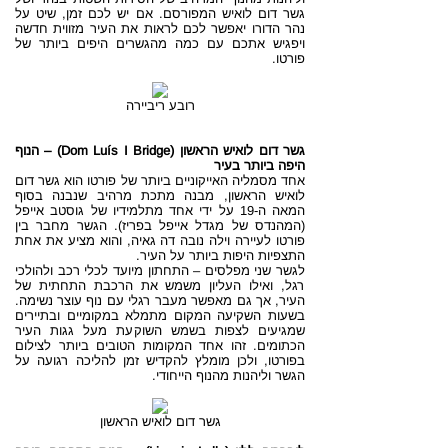
גשר דום לואיש המפורסם. אם יש לכם זמן, שיט על
נהר הדורו יאפשר לכם לראות את העיר מזווית חדשה
ויפגיש אתכם עם כמה מהגשרים היפים ביותר של
פורטו.
רובע ריביירה
גשר דום לואיש הראשון (Dom Luís I Bridge) – הנוף
היפה ביותר בעיר
אחד מסמליה האייקוניים ביותר של פורטו הוא גשר דום
לואיש הראשון, מבנה מתכת מרהיב שנבנה בסוף
המאה ה-19 על ידי אחד מתלמידיו של גוסטב אייפל
(המהנדס של מגדל אייפל בפריז). הגשר מחבר בין
פורטו לעיירה וילה נובה דה גאיה, והוא מציע את אחת
התצפיות היפות ביותר על העיר.
לגשר שני מפלסים – התחתון מיועד לכלי רכב ולהולכי
רגל, ואילו העליון משמש את הרכבת התחתית של
העיר, אך גם מאפשר מעבר רגלי עם נוף עוצר נשימה.
בשעות השקיעה המקום מתמלא במקומיים ובתיירים
שמגיעים לצפות בשמש השוקעת מעל גגות העיר
הכתומים. זהו אחד המקומות הטובים ביותר לצילום
בפורטו, ולכן מומלץ להקדיש זמן להליכה רגועה על
הגשר וליהנות מהנוף הייחודי.
גשר דום לואיש הראשון