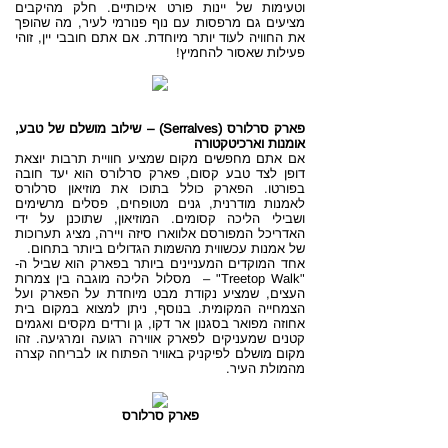
וטעימות של יינות פורט איכותיים. חלק מהיקבים
מציעים גם מרפסות עם נוף פנורמי לעיר, מה שהופך
את החוויה לעוד יותר מיוחדת. אם אתם חובבי יין, זוהי
פעילות שאסור להחמיץ!
פארק סרלורס (Serralves) – שילוב מושלם של טבע,
אומנות וארכיטקטורה
אם אתם מחפשים מקום שמציע חוויית תרבות יוצאת
דופן לצד טבע קסום, פארק סרלורס הוא יעד חובה
בפורטו. הפארק כולל בתוכו את מוזיאון סרלורס
לאמנות מודרנית, גנים מטופחים, פסלים מרשימים
ושבילי הליכה קסומים. המוזיאון, שתוכנן על ידי
האדריכל המפורסם אלווארו סיזה ויירה, מציג תערוכות
של אמנות עכשווית מהשמות הגדולים ביותר בתחום.
אחד המוקדים המעניינים ביותר בפארק הוא שביל ה-
"Treetop Walk" – מסלול הליכה מוגבה בין צמרות
העצים, שמציע נקודת מבט מיוחדת על הפארק ועל
הצמחייה המקומית. בנוסף, ניתן למצוא במקום בית
אחוזה מפואר בסגנון אר דקו, גן ורדים מקסים ואגמים
קטנים שמעניקים לפארק אווירה רגועה ומרגיעה. זהו
מקום מושלם לפיקניק באוויר הפתוח או לבריחה קצרה
מהמולת העיר.
פארק סרלורס