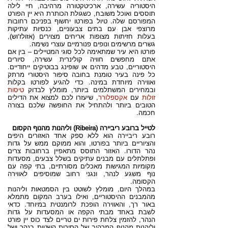
היסטוריה עשירה, ארכיטקטורה מרהיבה, חיי לילה
תוססים ואוכל משובח, כשגולת הכותרת היא יין הפורט
המפורסם שלה. טיול בפורטו יחשוף בפניכם רחובות
מרוצפי אבן עם בתים צבעוניים, כנסיות עתיקות
בעלות חזיתות מצופות אריחים מצוירים (אזולז’וש),
גשרים מרשימים ונופים פנורמיים עוצרי נשימה.
פורטו היא עיר שמתאימה לכל סוגי המטיילים – בין אם
אתם מחפשים חוויה קולינרית עשירה, סיורים
היסטוריים, טבע מדהים או שופינג בבוטיקים ייחודיים.
כל פינה בעיר טומנת בחובה סיפור היסטורי מרתק
ואווירה מיוחדת במינה. כדי להגיע לפורטו בקלות
ובמחירים המשתלמים ביותר, מומלץ לבדוק
טיסות
זולות
עם
אקספלורר
, שיעזרו לכם למצוא את הדילים
הטובים ביותר ולהתחיל את החופשה שלכם בצורה
חכמה.
לטייל ברובע ריביירה (Ribeira) וליהנות מהנוף הקסום
רובע ריביירה הוא ללא ספק אחד האזורים היפים
והציוריים ביותר בפורטו, והוא ממוקם ממש על גדות
נהר הדורו. האזור התוסס מתאפיין ברחובות צרים
ופתלתלים עם מבנים עתיקים בשלל צבעים, מסעדות
מקומיות המגישות מאכלים מסורתיים, בתי קפה עם
נוף משגע לנהר, ונגני רחוב שמוסיפים לאווירה
הקסומה.
במהלך היום, מומלץ לשוטט בין הסמטאות וליהנות
מהמבנים ההיסטוריים, ואילו בערב המקום מתמלא
באור רך, והאווירה הופכת לרומנטית במיוחד. כדאי
לשבת באחד מבתי הקפה או המסעדות על גדות
הנהר, להזמין צלחת פירות ים טריים לצד כוס יין פורט
וליהנות מהנוף המרהיב של הסירות השטות בנהר ושל