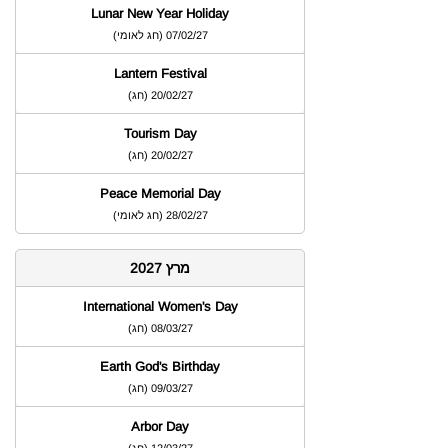
Lunar New Year Holiday
07/02/27
)
חג לאומי
(
Lantern Festival
20/02/27
)
חג
(
Tourism Day
20/02/27
)
חג
(
Peace Memorial Day
28/02/27
)
חג לאומי
(
מרץ 2027
International Women's Day
08/03/27
)
חג
(
Earth God's Birthday
09/03/27
)
חג
(
Arbor Day