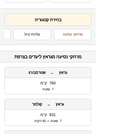
בחירת קטגוריה
מרחקי נסיעה
עלויות טיול
מרחקי נסיעה מגראץ ליעדים בצרפת
גראץ ← שטרסבורג
760 ק"מ
7 שעות
גראץ ← קולמר
831 ק"מ
7 שעות ו- 40 דקות