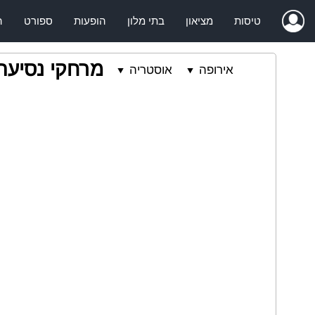
טיסות
מציאון
בתי מלון
הופעות
ספורט
ה
מרחקי נסיעה
אירופה
אוסטריה
⯆
⯆