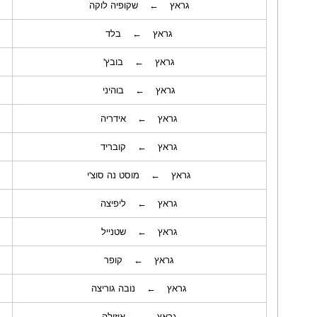
גראץ ← שקופיה לוקה
גראץ ← בלד
גראץ ← בובץ'
גראץ ← בוהיני
גראץ ← אידריה
גראץ ← קובריד
גראץ ← מוסט נה סוצ'י
גראץ ← ליפיצה
גראץ ← שטנייל
גראץ ← קופר
גראץ ← נובה גוריצה
גראץ ← איזולה