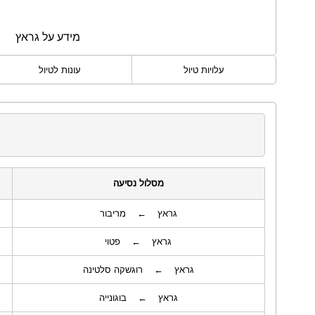
מידע על גראץ
עלויות טיול
עונות לטיול
מסלול נסיעה
גראץ ← מריבור
גראץ ← פטוי
גראץ ← רוגשקה סלטינה
גראץ ← בוגונייה