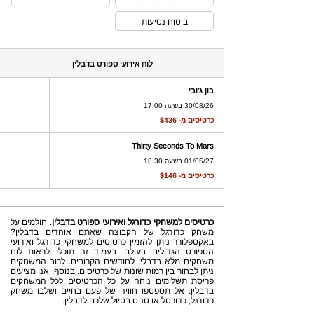
ביטוח נסיעות
לוח אירועי ספורט בדבלין
בון ג'ובי
30/08/26 בשעה 17:00
כרטיסים מ- $436
Thirty Seconds To Mars
01/05/27 בשעה 18:30
כרטיסים מ- $146
כרטיסים למשחקי כדורגל ואירועי ספורט בדבלין
. חולמים על
משחק כדורגל של הקבוצה שאתם אוהדים בדבלין?
באקספלורר ניתן להזמין כרטיסים למשחקי כדורגל ואירועי
הספורט הגדולים בעולם. בעמוד זה תוכלו לראות לוח
משחקים מלא בדבלין לחודשים הקרובים. לרוב המשחקים
ניתן לבחור בין רמות שונות של כרטיסים. בנוסף, אנו מציעים
פריסת תשלומים נוחה על כל הכרטיסים לכל המשחקים
בדבלין. אל תספספו חוויה של פעם בחיים ושלבו משחק
כדורגל, כדורסל או טניס בטיול שלכם לדבלין.