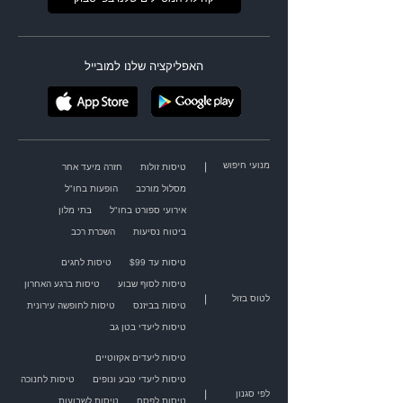
האפליקציה שלנו למובייל
מנועי חיפוש
|
טיסות זולות
חזרה מיעד אחר
מסלול מורכב
הופעות בחו"ל
אירועי ספורט בחו"ל
בתי מלון
ביטוח נסיעות
השכרת רכב
טיסות עד $99
טיסות לחגים
טיסות לסוף שבוע
טיסות ברגע האחרון
|
לטוס בזול
טיסות בביזנס
טיסות לחופשה עירונית
טיסות ליעדי בטן גב
טיסות ליעדים אקזוטיים
טיסות ליעדי טבע ונופים
טיסות לחנוכה
|
לפי סגנון
טיסות לפסח
טיסות לשבועות