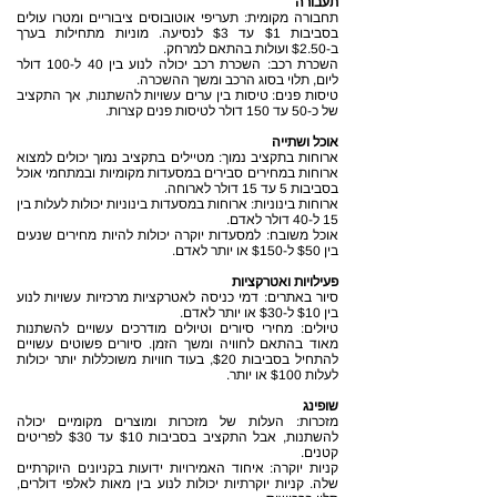
תעבורה
תחבורה מקומית: תעריפי אוטובוסים ציבוריים ומטרו עולים
בסביבות $1 עד $3 לנסיעה. מוניות מתחילות בערך
ב-$2.50 ועולות בהתאם למרחק.
השכרת רכב: השכרת רכב יכולה לנוע בין 40 ל-100 דולר
ליום, תלוי בסוג הרכב ומשך ההשכרה.
טיסות פנים: טיסות בין ערים עשויות להשתנות, אך התקציב
של כ-50 עד 150 דולר לטיסות פנים קצרות.
אוכל ושתייה
ארוחות בתקציב נמוך: מטיילים בתקציב נמוך יכולים למצוא
ארוחות במחירים סבירים במסעדות מקומיות ובמתחמי אוכל
בסביבות 5 עד 15 דולר לארוחה.
ארוחות בינוניות: ארוחות במסעדות בינוניות יכולות לעלות בין
15 ל-40 דולר לאדם.
אוכל משובח: למסעדות יוקרה יכולות להיות מחירים שנעים
בין $50 ל-$150 או יותר לאדם.
פעילויות ואטרקציות
סיור באתרים: דמי כניסה לאטרקציות מרכזיות עשויות לנוע
בין $10 ל-$30 או יותר לאדם.
טיולים: מחירי סיורים וטיולים מודרכים עשויים להשתנות
מאוד בהתאם לחוויה ומשך הזמן. סיורים פשוטים עשויים
להתחיל בסביבות $20, בעוד חוויות משוכללות יותר יכולות
לעלות $100 או יותר.
שופינג
מזכרות: העלות של מזכרות ומוצרים מקומיים יכולה
להשתנות, אבל התקציב בסביבות $10 עד $30 לפריטים
קטנים.
קניות יוקרה: איחוד האמירויות ידועות בקניונים היוקרתיים
שלה. קניות יוקרתיות יכולות לנוע בין מאות לאלפי דולרים,