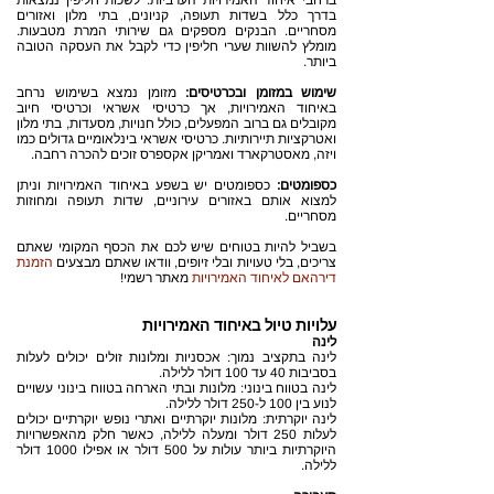
ברחבי איחוד האמירויות הערביות. לשכות חליפין נמצאות
בדרך כלל בשדות תעופה, קניונים, בתי מלון ואזורים
מסחריים. הבנקים מספקים גם שירותי המרת מטבעות.
מומלץ להשוות שערי חליפין כדי לקבל את העסקה הטובה
ביותר.
שימוש במזומן ובכרטיסים:
מזומן נמצא בשימוש נרחב
באיחוד האמירויות, אך כרטיסי אשראי וכרטיסי חיוב
מקובלים גם ברוב המפעלים, כולל חנויות, מסעדות, בתי מלון
ואטרקציות תיירותיות. כרטיסי אשראי בינלאומיים גדולים כמו
ויזה, מאסטרקארד ואמריקן אקספרס זוכים להכרה רחבה.
כספומטים:
כספומטים יש בשפע באיחוד האמירויות וניתן
למצוא אותם באזורים עירוניים, שדות תעופה ומחוזות
מסחריים.
בשביל להיות בטוחים שיש לכם את הכסף המקומי שאתם
צריכים, בלי טעויות ובלי זיופים, וודאו שאתם מבצעים
הזמנת
דירהאם לאיחוד האמירויות
מאתר רשמי!
עלויות טיול באיחוד האמירויות
לינה
לינה בתקציב נמוך: אכסניות ומלונות זולים יכולים לעלות
בסביבות 40 עד 100 דולר ללילה.
לינה בטווח בינוני: מלונות ובתי הארחה בטווח בינוני עשויים
לנוע בין 100 ל-250 דולר ללילה.
לינה יוקרתית: מלונות יוקרתיים ואתרי נופש יוקרתיים יכולים
לעלות 250 דולר ומעלה ללילה, כאשר חלק מהאפשרויות
היוקרתיות ביותר עולות על 500 דולר או אפילו 1000 דולר
ללילה.