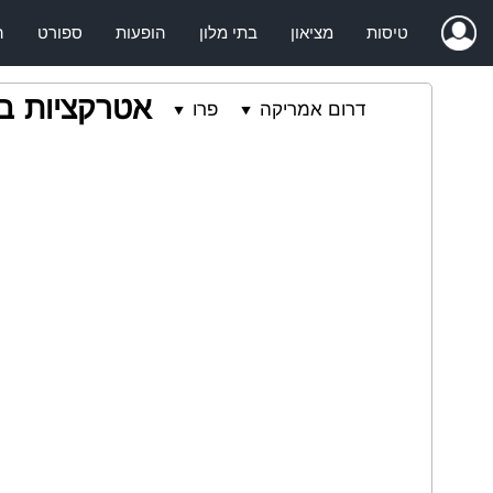
טיסות
מציאון
בתי מלון
הופעות
ספורט
ה
אטרקציות ב
דרום אמריקה
פרו
⯆
⯆