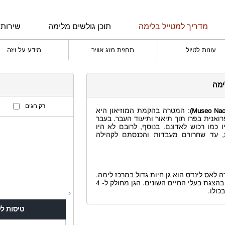
מדריך למטייל בלימה
תוכן גולשים מלימה
שירותי
עונות לטיול
תחזית מזג אוויר
מידע על ויזה
ימה
: המטרה בהקמת המוזיאון היא
ואנית בפרו תוך תיאור ותיעוד העבר. בעבר
ו כמו רכוש לאדונם. בנוסף, לרובם לא היו
, עד שחרורם מעבדות והכנסתם לקהילה
ה לאס לינדס הוא גן חיות גדול במרכז לימה.
הגן מתאים לביקור לכל הגילאים ולמשפחות והוא מגוון בהצגת בעלי החיים השונים. הגן מחולק ל- 4
כולו.