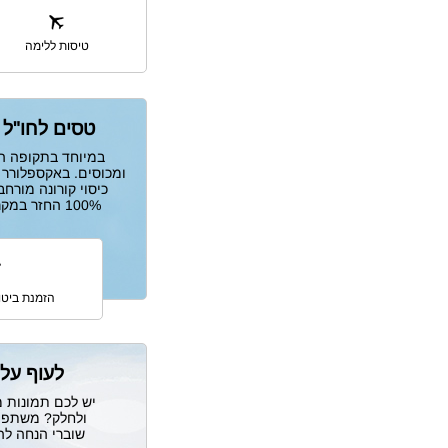
טיסות ללימה
טסים לחו"ל 
במיוחד בתקופה הז
ומכוסים. באקספלורר 
כיסוי קורונה מורח
100% החזר במקרה חירום שאינו מאפשר לטוס.
הזמנת ביטו
לעוף על 
יש לכם תמונות מ
ולחלק? משתפים
שוברי הנחה ל