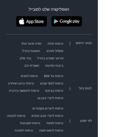
האפליקציה שלנו למובייל
מנועי חיפוש
|
טיסות זולות
חזרה מיעד אחר
מסלול מורכב
הופעות בחו"ל
אירועי ספורט בחו"ל
בתי מלון
ביטוח נסיעות
השכרת רכב
טיסות עד $99
טיסות לחגים
טיסות לסוף שבוע
טיסות ברגע האחרון
|
לטוס בזול
טיסות בביזנס
טיסות לחופשה עירונית
טיסות ליעדי בטן גב
טיסות ליעדים אקזוטיים
טיסות ליעדי טבע ונופים
טיסות לחנוכה
|
לפי סגנון
טיסות לפסח
טיסות לשבועות
טיסות לראש השנה
טיסות לסוכות