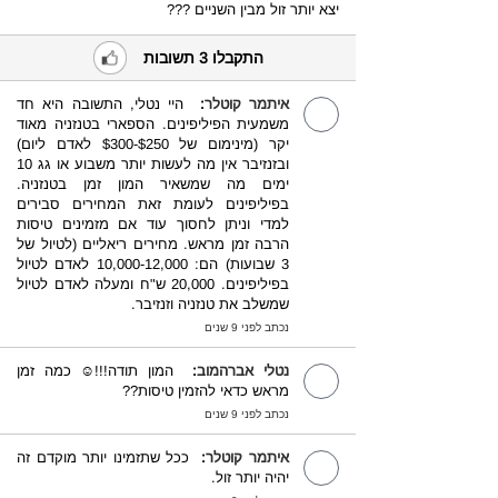
יצא יותר זול מבין השניים ???
התקבלו 3 תשובות
איתמר קוטלר
:
היי נטלי, התשובה היא חד
משמעית הפיליפינים. הספארי בטנזניה מאוד
יקר (מינימום של $250-$300 לאדם ליום)
ובזנזיבר אין מה לעשות יותר משבוע או גג 10
ימים מה שמשאיר המון זמן בטנזניה.
בפיליפינים לעומת זאת המחירים סבירים
למדי וניתן לחסוך עוד אם מזמינים טיסות
הרבה זמן מראש. מחירים ריאליים (לטיול של
3 שבועות) הם: 10,000-12,000 לאדם לטיול
בפיליפינים. 20,000 ש"ח ומעלה לאדם לטיול
שמשלב את טנזניה וזנזיבר.
נכתב לפני 9 שנים
נטלי אברהמוב
:
המון תודה!!!☺️ כמה זמן
מראש כדאי להזמין טיסות??
נכתב לפני 9 שנים
איתמר קוטלר
:
ככל שתזמינו יותר מוקדם זה
יהיה יותר זול.