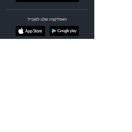
האפליקציה שלנו למובייל
מנועי חיפוש
|
טיסות זולות
חזרה מיעד אחר
מסלול מורכב
הופעות בחו"ל
אירועי ספורט בחו"ל
בתי מלון
ביטוח נסיעות
השכרת רכב
טיסות עד $99
טיסות לחגים
טיסות לסוף שבוע
טיסות ברגע האחרון
|
לטוס בזול
טיסות בביזנס
טיסות לחופשה עירונית
טיסות ליעדי בטן גב
טיסות ליעדים אקזוטיים
טיסות ליעדי טבע ונופים
טיסות לחנוכה
|
לפי סגנון
טיסות לפסח
טיסות לשבועות