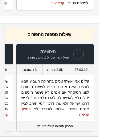
לפספס בטיול ...
קרא עוד
קרוב 
שאלות נוספות מהפורום
חיסונים?
שאלה למי שטייל בזנזיבר, טנזניה
27.03.19
2.6K צפיות
3 תשובות
10.16
שלום אני ואשתי טסים בתחילת השבוע הבא
שלום 
לזנזיבר האם אנחנו חייבים לעשות חיסונים
שבוע.
לפני הטיסה? אם אנחנו לא נעשה חיסונים
האם מ
יכולים לא לאפשר לנו להכנס למדינה? לי יש
שמה ב
דרכון ישראלי ולאישתי דרכון רוסי חשוב לציין
אנחנו טסים ישירות לזנזיבר לא...
המשך
עדיף 100$? והיכן אפשר לפר
קריאה
קריאה
מתכנן חופשה קצרה בזנזיבר