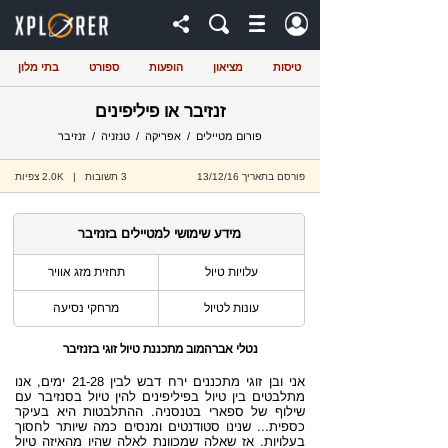
טיסות
מציאון
הופעות
ספורט
בתי מלון
זנזיבר או פיליפינים
פורום מטיילים
/
אפריקה
/
טנזניה
/
זנזיבר
פורסם בתאריך 13/12/16
3 תשובות | 2.0K צפיות
מידע שימושי למטיילים בזנזיבר
עלויות טיול
תחזית מזג אוויר
עונות לטיול
מרחקי נסיעה
נטלי אברהמוב
מתכננת טיול זוגי בזנזיבר
אני ובן זוגי מתכננים ירח דבש לבין 21-28 ימים, אנו
מתלבטים בין טיול בפיליפינים להין טיול בסנזיבר עם
שילוף של ספארי בטנסניה. ההתלבטות היא בעיקר
כספית... שנינו סטודנטים ומנסים כמה שיותר לחסוך
בעלויות. אז שאלה שמכוונת לאלה שהיו מהאיזה טיול