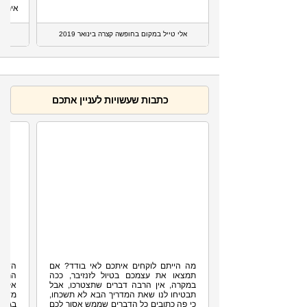
איתו...
אלי טייל במקום בחופשה קצרה בינואר 2019
מיט
כתבות שעשויות לעניין אתכם
7.7K
מה יש לעשות בזנזיבר
מה הייתם לוקחים איתכם לאי בודד? אם
השם 
תמצאו את עצמכם בטיול לזנזיבר, ככה
התבל
במקרה, אין הרבה דברים שתצטרכו, אבל
אקזו
תבטיחו לנו שאת המדריך הבא לא תשכחו,
מדובר
כי פה כתובים כל הדברים שממש אסור לכם
בגוונ