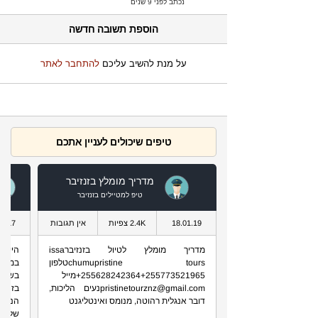
נכתב לפני 9 שנים
הוספת תשובה חדשה
על מנת להשיב עליכם
להתחבר לאתר
טיפים שיכולים לעניין אתכם
מדריך מומלץ בזנזיבר
טיפ למטיילים בזנזיבר
18.01.19
2.4K צפיות
אין תגובות
08.17
מדריך מומלץ לטיול בזנזיברissa
היי, ח
chumupristine toursטלפון
במהלך
255628242364+255773521965+מייל
בשם 
pristinetourznz@gmail.comנעים הליכות,
בזהיר
דובר אנגלית רהוטה, מנומס ואינטליגנט
הנדרש