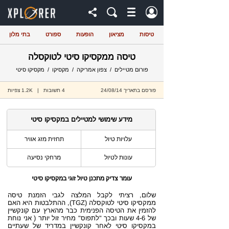
טיסות
מציאון
הופעות
ספורט
בתי מלון
טיסה ממקסיקו סיטי לטוקסלה
פורום מטיילים
/
צפון אמריקה
/
מקסיקו
/
מקסיקו סיטי
פורסם בתאריך 24/08/14
4 תשובות | 1.2K צפיות
מידע שימושי למטיילים במקסיקו סיטי
עלויות טיול
תחזית מזג אוויר
עונות לטיול
מרחקי נסיעה
עומר צדיק
מתכנן טיול זוגי במקסיקו סיטי
שלום, רציתי לקבל המלצה לגבי הזמנת טיסה
ממקסיקו סיטי לטוקסלה (TGZ), ההתלבטות היא האם
להזמין את הטיסה הפנימית כבר מהארץ עם קונקשיין
של 4-6 שעות ובכך "לתפוס" מחיר זול יותר ( אני נוחת
במקסיקו סיטי לאחר קונקשיין במדריד של שעתיים