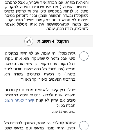
והמראה מת"א, עם חברת אייר איבריה), אבל להסתכן
בפספוס הטיסה ( אם יהיו עיכובים בטיסה למקסיקו
סיטי), או לנחות במקסיקו סיטי ורק אז להזמין כרטיס
לטוקסלה (בשדה התעופה עצמו) ובכך להסתכן בטיסה
פנימית לא נוחה\ חוסר במקומות פנויים\ מחיר יקר...
אם מישהו קנה\רכש\עשה את אותו מסלול אשמח
להמלצה, תודה רבה, עומר.
התקבלו 4 תשובות
גלית מסל
:
היי עומר, אני לא הייתי במקסיקו
סיטי אבל נדמה לי שהעיקרון הוא אותו עיקרון
בכל מקום. אני במקומך כן הייתי מזמינה טיסה
מראש (עם "פור" של כמה שעות טובות ליתר
ביטחון) כי רכישת כרטיסים בשדה היא
במרבית הפעמים סיפור יקר מאווווד.
יש לך כאן קישור להשוואת מחירים בין חברות
תעופה שונות ולרכוש כרטיסי טיסה במחירים
טובים אם עדיין לא קנית
קישור לאתר חיצוני
תבלה בטיול!
נכתב לפני 11 שנים
איתמר קוטלר
:
היי עומר, מצטרף לדברים של
גלית. הייתי מזמין מראש וטס בראש שקט