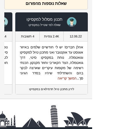
שאלות נוספות מהפורום
תכנון מסלול למקסיקו
שאלה למי שטייל במקסיקו
12.06.22
2.4K צפיות
4 תשובות
07.14
אהלן חברים! יש לי חודשיים שלמים באיזור
אוגוסט עד אוקטובר ואני מתכנן טיול למקסיקו
סיטי 
וגואטמלה. נוחת במקסיקו סיטי, דרך
לטיול
גואטמלה, הצד הקאריבי וחוזר מקנקון. הכנתי
חופים
רשימה של מקומות עיקריים שארצה לבקר
בהם והשתדלתי שיהיו בסדר הגיוני
סך...
המשך קריאה
לירון מתכנן טיול תרמילאים במקסיקו
אס