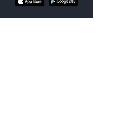
מנועי חיפוש
|
טיסות זולות
חזרה מיעד אחר
מסלול מורכב
הופעות בחו"ל
אירועי ספורט בחו"ל
בתי מלון
ביטוח נסיעות
השכרת רכב
טיסות עד $99
טיסות לחגים
טיסות לסוף שבוע
טיסות ברגע האחרון
|
לטוס בזול
טיסות בביזנס
טיסות לחופשה עירונית
טיסות ליעדי בטן גב
טיסות ליעדים אקזוטיים
טיסות ליעדי טבע ונופים
טיסות לחנוכה
|
לפי סגנון
טיסות לפסח
טיסות לשבועות
טיסות לראש השנה
טיסות לסוכות
כרטיסים לקולדפליי
כרטיסים לביונסה
כרטיסים לאלטון ג'ון
כרטיסים למדונה
|
הופעות בחו"ל
כרטיסים להארי סטיילס