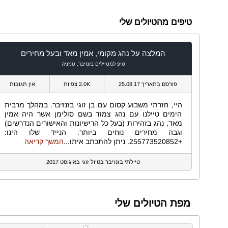
טיפים מהטיולים שלי
המלצה על נהג מקומי, אמין מאד ובעל מחירים
טיפ למטיילים בזנזיבר, טנזניה
פורסם בתאריך 25.08.17
2.0K צפיות
אין תגובות
היי, חזרתי משבוע קסום עם בן זוגי בזנזיבר. במהלך מרבית
הימים טיילנו עם נהג צמוד בשם סולימן אשר היה אמין
מאד, נהג בזהירות (בעל כל הרישיונות והאישורים הנדרשים)
וגבה מחירים נוחים ביותר. הנייד שלו הינו:
+255773520852. ניתן להתכתב איתו...
המשך קריאה
טיילתי בזנזיבר בטיול זוגי באוגוסט 2017
מפת הטיולים שלי