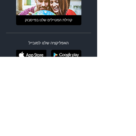
קהילת המטיילים שלנו בפייסבוק
האפליקציה שלנו למובייל
מנועי חיפוש
|
טיסות זולות
חזרה מיעד אחר
מסלול מורכב
הופעות בחו"ל
אירועי ספורט בחו"ל
בתי מלון
ביטוח נסיעות
השכרת רכב
טיסות עד $99
טיסות לחגים
טיסות לסוף שבוע
טיסות ברגע האחרון
|
לטוס בזול
טיסות בביזנס
טיסות לחופשה עירונית
טיסות ליעדי בטן גב