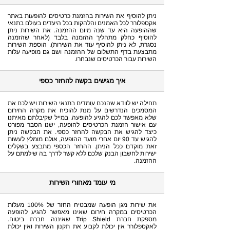
ניתן להוסיף את השירות בהזמנת כרטיסים להופעות באתר
אקספלורר לכל האמנים והלהקות בכל היעדים בעולם בתנאי
שההופעה היא עד שנה מיום ההזמנה. את השירות ניתן
להוסיף כחלק מתהליך ההזמנה בלבד (לאחר שהזמנה
נסגרת, לא ניתן להוסיף עוד את השירות). הוספת השירות
מתבצעת בדף התשלום של ההזמנה ושם גם מופיעה עלות
השירות עבור הכרטיסים שנבחרו.
איך מגישים בקשה להחזר כספי
תחילה יש לוודא שהנכם עומדים בתנאי השירות ויש לכם את
המסמכים הנדרשים על מנת להוכיח את מקרה החירום
שלא מאפשר לכם להגיע להופעה. במייל שקיבלתם מאיתנו
עם אישור הזמנת הכרטיסים להופעה, ישנו הסבר מפורט
כיצד להגיש את הבקשה להחזר כספי. את הבקשה ניתן
להגיש עד 90 יום אחרי מועד ההופעה, אולם מומלץ לעשות
זאת מוקדם ככל הניתן. ההחזר הכספי מתבצע בשקלים
ישירות לחשבון הבנק שלכם ללא קשר לדרך בה שילמתם על
ההזמנה.
מי עומד מאחורי השירות
את שירות מגן הופעה שמבטיח החזר של 100% מעלות
הכרטיסים במקרה חירום שאינו מאפשר להגיע להופעה
מספקת חברת Trip Shield שאיננה חברת ביטוח.
לאקספלורר אין יכולת לקבוע את תקנון השירות ואין יכולת