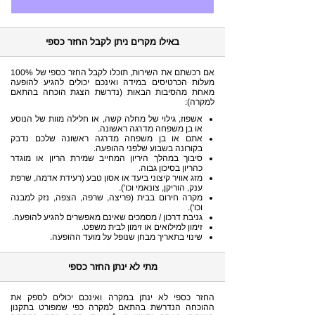
באילו מקרים ניתן לקבל החזר כספי
אם רכשתם את השירות, תוכלו לקבל החזר כספי של 100%
מעלות הכרטיסים במידה ואינכם יכולים להגיע להופעה
מאחת מהסיבות הבאות (נדרשת הצגת הוכחה בהתאם
למקרה):
אשפוז, גילוי של מחלה קשה, או חלילה מוות של הנוסע
או בן משפחה מדרגה ראשונה.
אתם או בן משפחה מדרגה ראשונה שלכם נדבק
בקורונה בשבוע שלפני ההופעה.
סיבוך במהלך היריון המחייב שמירת הריון או מוגדר
כהריון בסיכון גבוה.
מזג אוויר קיצוני ביעד או אסון טבע (רעידת אדמה, שרפת
ענק, הוריקן, צונאמי וכו').
מקרה חירום בבית (פריצה, שרפה, הצפה, נזק למבנה
וכו').
גניבת דרכון / מסמכים שאינם מאפשרים להגיע להופעה.
זימון למילואים או זימון לבית משפט.
שינוי בתאריך מבחן שנופל על מועד ההופעה.
מתי לא ינתן החזר כספי
החזר כספי לא ינתן במקרה ואינכם יכולים לספק את
ההוכחה הנדרשת בהתאם למקרה כפי שמפורט בתקנון