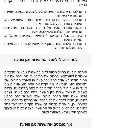
השירות. בנוסף נדגיש כי לא ינתן החזר כספי במקרים
הבאים:
החלטתם שאינכם רוצים להגיע להופעה מסיבה שאינה
מכוסה ע"י השירות.
ההפקה ביטלה את ההופעה, שינתה את השעות שלה או
העבירה את ההופעה לתאריך אחר.
יצאה אזהרת מסע אל מדינת היעד בה מתקיימת
ההופעה עם המלצה שלא לטוס אליה.
שינוי בהגבלות הכניסה / היציאה ממדינת ישראל או
ממדינת היעד.
הדרכון שלכם אינו בתוקף או שאין לכם ויזה מתאימה
לכניסה למדינת היעד.
למה כדאי לי להזמין את שירות מגן הופעה
הזמנת הופעה בחו"ל מלווה לרוב בחששות טבעיים מדברים
שעלולים להשתבש ולהרוס את התוכניות. מה יקרה אם אני
אהיה חולה ולא אוכל להגיע להופעה או שאחד ההורים שלי
יתאשפז לפני הנסיעה. מה יקרה אם יהיה מזג אוויר קיצוני
ביעד או שיהיה לי מקרה חירום בבית בסמוך להופעה. בדיוק
בשביל זה נועד שירות מגן הופעה, לתת לכם ביטחון ושקט
נפשי שאם יהיה מקרה חירום שלא יאפשר לכם להגיע
להופעה, תוכלו לקבל את כל הכסף ששילמתם על הכרטיסים
בחזרה. וכן, השירות מכסה גם שורת מקרים "רגילים" יותר
כמו זימון למילואים בדיוק על ההופעה, הצפה בבית או סיבוך
במהלך היריון שלא מאפשר לטוס.
איך מזמינים את שירות מגן הופעה