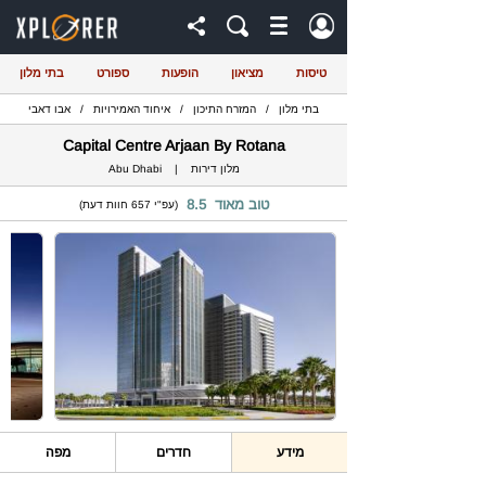
טיסות
מציאון
הופעות
ספורט
בתי מלון
בתי מלון
/
המזרח התיכון
/
איחוד האמירויות
/
אבו דאבי
Capital Centre Arjaan By Rotana
מלון דירות
|
Abu Dhabi
טוב מאוד 8.5
(עפ"י 657 חוות דעת)
מידע
חדרים
מפה