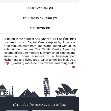
צ'ק אין:
משעה 14:00
צ'ק אאוט:
עד השעה 12:00
מס' חדרים:
212
תיאור מלון הדירות:
Situated in the heart of Abu Dhabi’s
business district, Capital Centre Arjaan by Rotana is
a 20 minutes drive from Yas Island; along with all its
entertainment venues. The Capital Centre Arjaan by
Rotana offers 259 modern fully furnished studios and
suites. All rooms comprise of a fully-equipped
kitchenette and living area. Other amenities include a
washing machine, microwave and refrigerator,
...
קרא
עוד
קבלו עדכונים על
טיסות זולות
לפני כולם