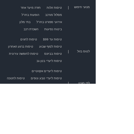
מנועי חיפוש
|
טיסות זולות
חזרה מיעד אחר
מסלול מורכב
הופעות בחו"ל
אירועי ספורט בחו"ל
בתי מלון
ביטוח נסיעות
השכרת רכב
טיסות עד $99
טיסות לחגים
טיסות לסוף שבוע
טיסות ברגע האחרון
|
לטוס בזול
טיסות בביזנס
טיסות לחופשה עירונית
טיסות ליעדי בטן גב
טיסות ליעדים אקזוטיים
טיסות ליעדי טבע ונופים
טיסות לחנוכה
|
לפי סגנון
טיסות לפסח
טיסות לשבועות
טיסות לראש השנה
טיסות לסוכות
כרטיסים לקולדפליי
כרטיסים לביונסה
כרטיסים לאלטון ג'ון
כרטיסים למדונה
|
הופעות בחו"ל
כרטיסים להארי סטיילס
כרטיסים לברוס ספרינגסטין