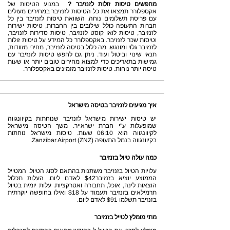
מחפשים טיסות זולות לזנזיבר ?
במנוע הטיסות של
אקספלורר תמצאו את כל הטיסות לזנזיבר במחירים מעולים
עם פריסת תשלומים נוחה. השוואת טיסות לזנזיבר בין כל
חברות התעופה כולל שילובים בין החברות, טיסות ישירות
לזנזיבר, טיסות לואו קוסט לזנזיבר, טיסות סדירות לזנזיבר,
וטיסות שכר לזנזיבר. באקספלורר כל המידע על טיסות זולות
לזנזיבר גלוי ומונגש. מה כלול בטיסה לזנזיבר, מחירי מזוודות,
תנאי שינוי וביטול ועוד. ניתן גם לחפש טיסות לזנזיבר עם
גמישות בתאריכים כדי למצוא מחירים טובים יותר או שעות
טיסה יותר נוחות. טיסות לזנזיבר מזמינים באקספלורר.
איך מגיעים לזנזיבר בטיסה מישראל
יש טיסות ישירות מישראל לזנזיבר שנוחתות בקיוונגווה
שמופעלות ע"י חברת ישראייר. משך הטיסה מישראל
לקיוונגווה הוא 06:10 שעות. טיסות מישראל נוחתות
בקיוונגווה בנמל התעופה Zanzibar Airport (ZNZ).
כמה עולה טיול בזנזיבר
עלויות הטיול בזנזיבר משתנות בהתאם לסוג הטיול. המטייל
הממוצע יוציא בזנזיבר$42 לאדם ליום. העלות תכלול
הוצאות לינה, אוכל, תחבורה ואטרקציות. עלות יומית בטיול
תרמילאים בזנזיבר תעמוד על $18 ואילו בחופשה יוקרתית
בזנזיבר תשלמו $91 לאדם ליום.
מתי מומלץ לטייל בזנזיבר