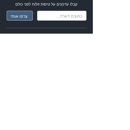
קבלו עדכונים על
טיסות זולות
לפני כולם
עקבו אחרי ה
טיסות הזולות
גם ברשתות החברתיות
קהילת המטיילים שלנו בפייסבוק
האפליקציה שלנו למובייל