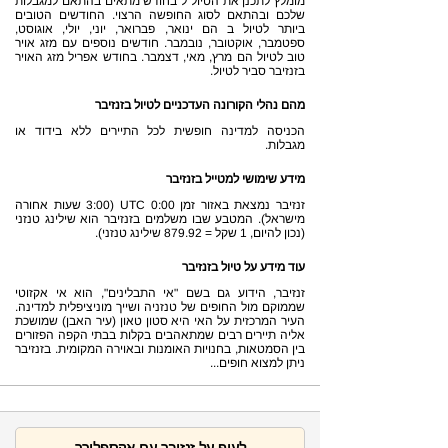
מומלץ לתכנן את הטיול ל בחודש מתאים בהתאם למגבלות
שלכם ובהתאם לסוג החופשה הרצוי. החודשים הטובים
ביותר לטיול ב הם ינואר, פברואר, יוני, יולי, אוגוסט,
ספטמבר, אוקטובר, נובמבר. חודשים נוספים עם מזג אויר
טוב לטיול הם מרץ, מאי, דצמבר. בחודש אפריל מזג האויר
בזנזיבר סביר לטיול.
מהם נהלי הקורונה העדכניים לטיול בזנזיבר
הכניסה למדינה חופשית לכל התיירים ללא בידוד או
מגבלות.
מידע שימושי למטייל בזנזיבר
זנזיבר נמצאת באזור זמן UTC 0:00 (3:00 שעות אחורה
מישראל). המטבע שבו משלמים בזנזיבר הוא שילינג טנזני
(נכון להיום, 1 שקל = 879.92 שילינג טנזני).
עוד מידע על טיול בזנזיבר
זנזיבר, הידוע גם בשם "אי התבלינים", הוא אי אקזוטי
שממוקם מול החופים של טנזניה ושייך מוניציפלית למדינה.
העיר המרכזית על האי היא סטון טאון (עיר האבן) שמושכת
אליה תיירים רבים שמתאהבים בקלות בבתי הקפה הפזורים
בין הסמטאות, בחנויות האומנות ובאוירה המקומית. בזנזיבר
ניתן למצוא חופים...