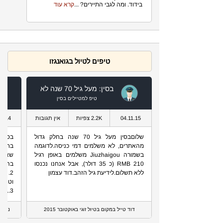
בידוד. ומה לגבי התיירים? ...
קרא עוד
טיפים לטיול בגואנגזו
בסין: מעל גיל 70 שנה לא
טיפ למטיילים בסין
04.11.15
2.2K צפיות
אין תגובות
06.14
שלוםבסין מעל גיל 70 שנה בחלק גדול
בסין 
מהאתרים, לא משלמים דמי כניסה.לדוגמה
בחרתי
בשמורה Jiuzhaigou משלמים באופן רגיל
שאסור
210 RMB (כ 35 דולר), אבל אנחנו נכנסו
ללא תשלום.לידיעת גיל הזהב.דוד עצמון
2. ל
וטונג
3....
המ
דוד טייל במקום בטיול זוגי באוקטובר 2015
נירית