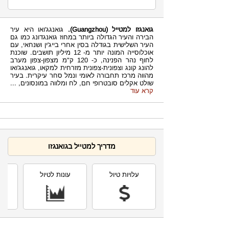
גואנגזו למטייל
(Guangzhou).
גואנגג'ואו היא עיר
הבירה והעיר הגדולה ביותר במחוז גואנגדונג כמו גם
העיר השלישית בגודלה בסין אחרי בייג'ין ושנחאי, עם
אוכלוסייה המונה יותר מ- 12 מיליון תושבים. שוכנת
לחוף נהר הפנינה, כ- 120 ק"מ מצפון-צפון מערב
להונג קונג וצפונית-צפונית מזרחית למקאו, גואנגג'ואו
מהווה מרכז תחבורה לאומי ונמל סחר עיקרית. בעיר
שולט אקלים סובטרופי חם, לח ומלווה במונסונים,
...
קרא עוד
מדריך למטייל בגואנגזו
עלויות טיול
עונות לטיול
תחז