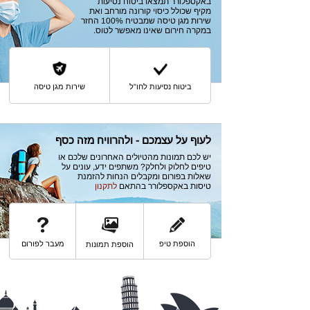
באקספלורר תמצאו ביטוח נסיעות
מקיף שכולל כיסוי קורונה מורחב ואת
שירות מגן טיסה שמבטיח 100% החזר
במקרה חירום שאינו מאפשר לטוס.
ביטוח נסיעות לחו"ל
שירות מגן טיסה
לעוף על עצמכם - ולהרוויח מזה כסף
יש לכם תמונות מהטיולים האחרונים שלכם או
טיפים לחלוק ולחלק? משתפים ידע, עונים על
שאלות בפורום ומקבלים הנחות להזמנת
טיסות באקספלורר בהתאם
לתקנון
הוספת טיפ
מעבר לפורום
הוספת תמונות