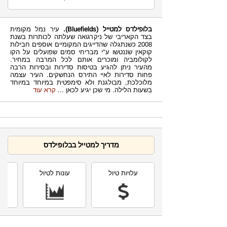
בלופילדס למטייל
(Bluefields).
עיר נמל מקומית
בצד הקאריבי של ניקרגואה שעלתה לכותרות בשנת
2008 כשנתגלה שהדייגים המקומיים אוספים חבילות
קוקאין שננטשו ע"י מבריחי סמים שפועלים על הקו
לקולומביה ומוכרים אותם לכל המרבה במחיר.
מהעיר ניתן להגיע בטיסות סדירות ובסירות הרבה
פחות סדירות לאיי התירס הנחשקים. העיר עצמה
מלוכלכת, מבולגנת ולא סימפטית במיוחד במיוחד
בשעות הלילה. מי שכן יגיע לכאן
...
קרא עוד
מדריך למטייל בבלופילדס
עלויות טיול
עונות לטיול
תחז