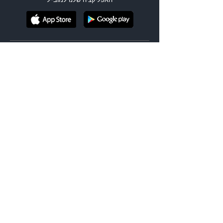
מנועי חיפוש
|
טיסות זולות
חזרה מיעד אחר
מסלול מורכב
הופעות בחו"ל
אירועי ספורט בחו"ל
בתי מלון
ביטוח נסיעות
השכרת רכב
טיסות עד $99
טיסות לחגים
טיסות לסוף שבוע
טיסות ברגע האחרון
|
לטוס בזול
טיסות בביזנס
טיסות לחופשה עירונית
טיסות ליעדי בטן גב
טיסות ליעדים אקזוטיים
טיסות ליעדי טבע ונופים
טיסות לחנוכה
|
לפי סגנון
טיסות לפסח
טיסות לשבועות
טיסות לראש השנה
טיסות לסוכות
כרטיסים לקולדפליי
כרטיסים לביונסה