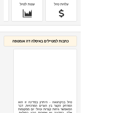
עלויות טיול
עונות לטיול
תחז
כתבות למטיילים באיסלה דה אומטפה
11K
ניקרגואה - טיול ים והרים
טיול בניקרגואה - היתרון במדינה זו הוא
המרחק הקצר בין הערים המרכזיות, דבר
המאפשר גיחות קצרות וטיולי יום ממקומות
אלה. במדינה יש שמורות טבע בתוליות,