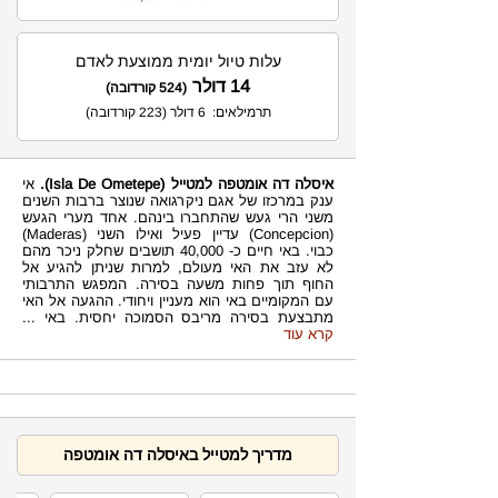
עלות טיול יומית ממוצעת לאדם
14 דולר
(524 קורדובה)
תרמילאים: 6 דולר (223 קורדובה)
איסלה דה אומטפה למטייל
(Isla De Ometepe).
אי
ענק במרכזו של אגם ניקרגואה שנוצר ברבות השנים
משני הרי געש שהתחברו בינהם. אחד מערי הגעש
(Concepcion) עדיין פעיל ואילו השני (Maderas)
כבוי. באי חיים כ- 40,000 תושבים שחלק ניכר מהם
לא עזב את האי מעולם, למרות שניתן להגיע אל
החוף תוך פחות משעה בסירה. המפגש התרבותי
עם המקומיים באי הוא מעניין ויחודי. ההגעה אל האי
מתבצעת בסירה מריבס הסמוכה יחסית. באי
...
קרא עוד
מדריך למטייל באיסלה דה אומטפה