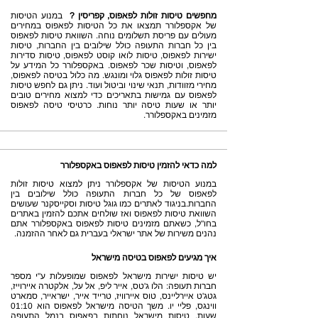
מחפשים טיסות זולות לפאפוס, קפריסין ?
במנוע הטיסות
של אקספלורר תמצאו את כל הטיסות לפאפוס במחירים
מעולים עם פריסת תשלומים נוחה. השוואת טיסות לפאפוס
בין כל חברות התעופה כולל שילובים בין החברות, טיסות
ישירות לפאפוס, טיסות לואו קוסט לפאפוס, טיסות סדירות
לפאפוס, וטיסות שכר לפאפוס. באקספלורר כל המידע על
טיסות זולות לפאפוס גלוי ומונגש. מה כלול בטיסה לפאפוס,
מחירי מזוודות, תנאי שינוי וביטול ועוד. ניתן גם לחפש טיסות
לפאפוס עם גמישות בתאריכים כדי למצוא מחירים טובים
יותר או שעות טיסה יותר נוחות. כרטיסי טיסה לפאפוס
מזמינים באקספלורר.
למה כדאי להזמין טיסות לפאפוס באקספלורר
במנוע הטיסות של אקספלורר ניתן למצוא טיסות זולות
לפאפוס של כל חברות התעופה כולל שילובים בין
החברות.בניגוד לאתרים כמו גוגל טיסות וסקייסקנר שעושים
השוואת טיסות לפאפוס ואז שולחים אתכם להזמין באתרים
בחו"ל, כשאתם מזמינים טיסות לפאפוס באקספלורר אתם
נהנים משירות של אתר ישראלי בעברית גם לאחר ההזמנה.
איך מגיעים לפאפוס בטיסה מישראל
יש טיסות ישירות מישראל לפאפוס שמופעלות ע"י מספר
חברות תעופה: הלו ג'טס, אייר ליפ, אל על, אלקטרה איירוייז,
גטג'ט איירליינס, טוס איירוויז, טרייד אייר, ישראייר, סמארט
ווינגס, פליי יו. משך הטיסה מישראל לפאפוס הוא 01:10
שעות. טיסות מישראל נוחתות בפאפוס בנמל התעופה