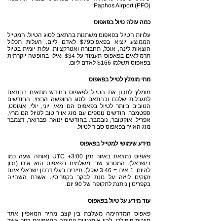
Paphos Airport (PFO).
כמה עולה טיול בפאפוס
עלויות הטיול בפאפוס משתנות בהתאם לסוג הטיול. המטייל
הממוצע יוציא בפאפוס$79 לאדם ליום. העלות תכלול
הוצאות לינה, אוכל, תחבורה ואטרקציות. עלות יומית בטיול
תרמילאים בפאפוס תעמוד על $34 ואילו בחופשה יוקרתית
בפאפוס תשלמו $166 לאדם ליום.
מתי מומלץ לטייל בפאפוס
מומלץ לתכנן את הטיול לפאפוס בחודש מתאים בהתאם
למגבלות שלכם ובהתאם לסוג החופשה הרצוי. החודשים
הטובים ביותר לטיול בפאפוס הם מאי, יוני, יולי, אוגוסט,
ספטמבר. חודשים נוספים עם מזג אויר טוב לטיול הם מרץ,
אפריל, אוקטובר, נובמבר. בחודשים ינואר, פברואר, דצמבר
מזג האויר בפאפוס סביר לטיול.
מידע שימושי למטייל בפאפוס
פאפוס נמצאת באזור זמן UTC +3:00 (אותה שעה כמו
בישראל). המטבע שבו משלמים בפאפוס הוא אירו (נכון
להיום, 1 אירו = 3.46 שקל). תיירים בעלי דרכון ישראלי אינם
זקוקים לויזה על מנת לבקר בקפריסין. אשרת השהייה
בקפריסין ניתנת לתקופה של 90 יום.
עוד מידע על טיול בפאפוס
פאפוס המדהימה משלבת בין קצב מהיר המאפיין אתר
תיירות פופולרי, לבין אותנטיות קסומה המאפיינת כפר אשר