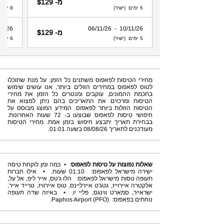
מ- $129
5 ימים (ישיר)
8 ימים (ישיר)
 - 29/08/26
10/11/26 - 06/11/26
מ- $129
5 ימים (ישיר)
6 ימים (ישיר)
מחירי הטיסות לפאפוס משתנים כל הזמן. על מנת שתוכלו
לטוס לפאפוס במחירים הזולים ביותר, אנו עושים שימוש
בחכמת ההמונים, עוקבים ומנטרים כל הזמן את מחירי
הטיסות ומרכזים את התאריכים בהם ניתן למצוא את
הטיסות הזולות ביותר לפאפוס. המידע המוצג מבוסס על
חיפושי טיסות לפאפוס שבוצעו ב- 72 שעות האחרונות.
בבחירת תאריך יתבצע חיפוש בזמן אמת. מחירי הטיסות
מעודכנים לתאריך 08/08/26 בשעה 01:01.
שאלות נפוצות על טיסות לפאפוס
: • כמה זמן לוקחת טיסה
ישירה מישראל לפאפוס: 01:10 שעות. • אילו חברות
תעופה טסות מישראל לפאפוס: הלו ג'טס, אייר ליפ, אל על,
אלקטרה איירוייז, גטג'ט איירליינס, טוס איירוויז, טרייד אייר,
ישראייר, סמארט ווינגס, פליי יו. • באיזה שדה תעופה
נוחתים בפאפוס: Paphos Airport (PFO).