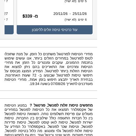
5 ימים (לא ישיר)
7 ימים (לא ישיר)
 - 11/05/27
25/11/26 - 20/11/26
מ- $339
6 ימים (לא ישיר)
7 ימים (לא ישיר)
עוד
כרטיסי טיסה זולים לליסבון
מחירי הטיסות לפורטוגל משתנים כל הזמן. על מנת שתוכלו
לטוס לפורטוגל במחירים הזולים ביותר, אנו עושים שימוש
בחכמת ההמונים, עוקבים ומנטרים כל הזמן את מחירי
הטיסות ומרכזים את התאריכים בהם ניתן למצוא את
הטיסות הזולות ביותר לפורטוגל. המידע המוצג מבוסס על
חיפושי טיסות לפורטוגל שבוצעו ב- 72 שעות האחרונות.
בבחירת תאריך יתבצע חיפוש בזמן אמת.. מחירי הטיסות
מעודכנים לתאריך 07/08/26 בשעה 19:34.
מחפשים טיסות זולות לפונשל, פורטוגל ?
במנוע הטיסות
של אקספלורר תמצאו את כל הטיסות לפונשל במחירים
מעולים עם פריסת תשלומים נוחה. השוואת טיסות לפונשל
בין כל חברות התעופה כולל שילובים בין החברות, טיסות
ישירות לפונשל, טיסות לואו קוסט לפונשל, טיסות סדירות
לפונשל, וטיסות שכר לפונשל. באקספלורר כל המידע על
טיסות זולות לפונשל גלוי ומונגש. מה כלול בטיסה לפונשל,
מחירי מזוודות, תנאי שינוי וביטול ועוד. ניתן גם לחפש טיסות