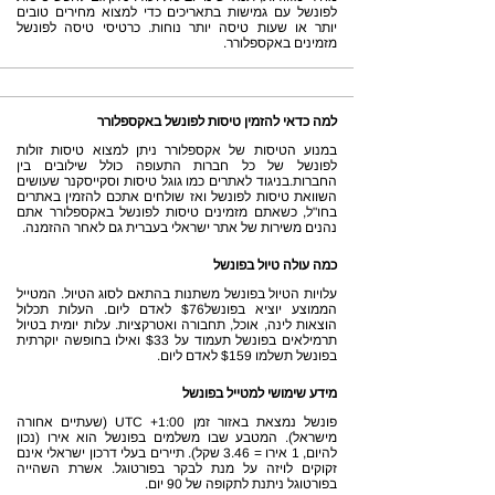
לפונשל עם גמישות בתאריכים כדי למצוא מחירים טובים
יותר או שעות טיסה יותר נוחות. כרטיסי טיסה לפונשל
מזמינים באקספלורר.
למה כדאי להזמין טיסות לפונשל באקספלורר
במנוע הטיסות של אקספלורר ניתן למצוא טיסות זולות
לפונשל של כל חברות התעופה כולל שילובים בין
החברות.בניגוד לאתרים כמו גוגל טיסות וסקייסקנר שעושים
השוואת טיסות לפונשל ואז שולחים אתכם להזמין באתרים
בחו"ל, כשאתם מזמינים טיסות לפונשל באקספלורר אתם
נהנים משירות של אתר ישראלי בעברית גם לאחר ההזמנה.
כמה עולה טיול בפונשל
עלויות הטיול בפונשל משתנות בהתאם לסוג הטיול. המטייל
הממוצע יוציא בפונשל$76 לאדם ליום. העלות תכלול
הוצאות לינה, אוכל, תחבורה ואטרקציות. עלות יומית בטיול
תרמילאים בפונשל תעמוד על $33 ואילו בחופשה יוקרתית
בפונשל תשלמו $159 לאדם ליום.
מידע שימושי למטייל בפונשל
פונשל נמצאת באזור זמן UTC +1:00 (שעתיים אחורה
מישראל). המטבע שבו משלמים בפונשל הוא אירו (נכון
להיום, 1 אירו = 3.46 שקל). תיירים בעלי דרכון ישראלי אינם
זקוקים לויזה על מנת לבקר בפורטוגל. אשרת השהייה
בפורטוגל ניתנת לתקופה של 90 יום.