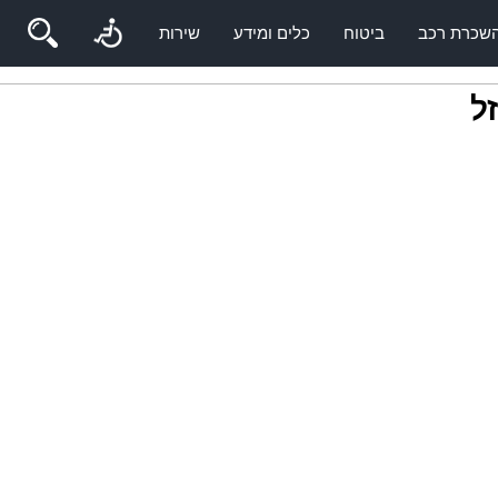
שכרת רכב
ביטוח
כלים ומידע
שירות
זל