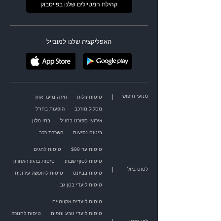
קהילת המטיילים שלנו בפייסבוק
האפליקציה שלנו למובייל
מנועי חיפוש
|
טיסות זולות
חזרה מיעד אחר
מסלול מורכב
הופעות בחו"ל
אירועי ספורט בחו"ל
בתי מלון
ביטוח נסיעות
השכרת רכב
טיסות עד $99
טיסות לחגים
טיסות לסוף שבוע
טיסות ברגע האחרון
|
לטוס בזול
טיסות בביזנס
טיסות לחופשה עירונית
טיסות ליעדי בטן גב
טיסות ליעדים אקזוטיים
טיסות ליעדי טבע ונופים
טיסות לחנוכה