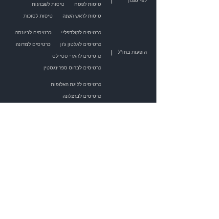
|
לפי סגנון
טיסות לפסח
טיסות לשבועות
טיסות לראש השנה
טיסות לסוכות
כרטיסים לקולדפליי
כרטיסים לביונסה
כרטיסים לאלטון ג'ון
כרטיסים למדונה
|
הופעות בחו"ל
כרטיסים להארי סטיילס
כרטיסים לברוס ספרינגסטין
כרטיסים לליגת האלופות
כרטיסים לברצלונה
כרטיסים לריאל מדריד
|
כדורגל בחו"ל
כרטיסים לפריז סן ז'רמן
כרטיסים למנצ'סטר יונייטד
כרטיסים לצ'לסי
כלים למטייל
|
מגזין תיירות
חיפוש יעד לטיול
פורום מטיילים
טיפים למטייל
שערי מטבע
מזג אוויר
לאן צריך ויזה
מרחקי נסיעה
בתי חב"ד
עולם הטיסות
|
לוח המראות ונחיתות