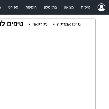
טיסות
מציאון
בתי מלון
הופעות
ספורט
ה
טיפים לט
מרכז אמריקה
ניקרגואה
⯆
⯆