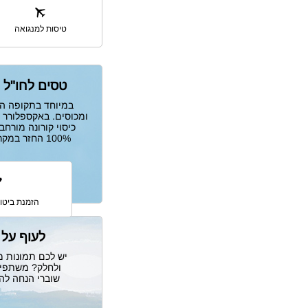
טיסות למנגואה
טסים לחו"ל 
במיוחד בתקופה הז
ומכוסים. באקספלורר 
כיסוי קורונה מורח
100% החזר במקרה חירום שאינו מאפשר לטוס.
הזמנת ביטוח
לעוף על 
יש לכם תמונות מ
ולחלק? משתפים
שוברי הנחה ל