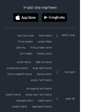
האפליקציה שלנו למובייל
מנועי חיפוש
|
טיסות זולות
חזרה מיעד אחר
מסלול מורכב
הופעות בחו"ל
אירועי ספורט בחו"ל
בתי מלון
ביטוח נסיעות
השכרת רכב
טיסות עד $99
טיסות לחגים
טיסות לסוף שבוע
טיסות ברגע האחרון
|
לטוס בזול
טיסות בביזנס
טיסות לחופשה עירונית
טיסות ליעדי בטן גב
טיסות ליעדים אקזוטיים
טיסות ליעדי טבע ונופים
טיסות לחנוכה
|
לפי סגנון
טיסות לפסח
טיסות לשבועות
טיסות לראש השנה
טיסות לסוכות