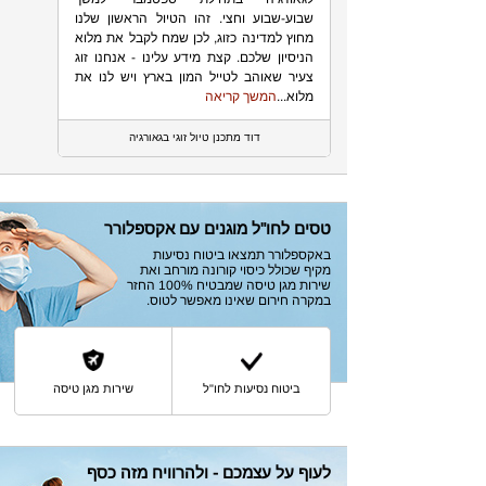
שבוע-שבוע וחצי. זהו הטיול הראשון שלנו
מחוץ למדינה כזוג, לכן שמח לקבל את מלוא
הניסיון שלכם. קצת מידע עלינו - אנחנו זוג
צעיר שאוהב לטייל המון בארץ ויש לנו את
מלוא...
המשך קריאה
דוד מתכנן טיול זוגי בגאורגיה
טסים לחו"ל מוגנים עם אקספלורר
באקספלורר תמצאו ביטוח נסיעות
מקיף שכולל כיסוי קורונה מורחב ואת
שירות מגן טיסה שמבטיח 100% החזר
במקרה חירום שאינו מאפשר לטוס.
ביטוח נסיעות לחו"ל
שירות מגן טיסה
לעוף על עצמכם - ולהרוויח מזה כסף