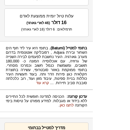
עלות טיול יומית ממוצעת לאדם
16 דולר
(46 לארי גאורגי)
תרמילאים: 6 דולר (18 לארי גאורגי)
בתומי למטייל
(Batumi).
בתומי היא עיר ליד חוף הים
השחור ובירת Adjara , רפובליקה אוטונומית בדרום
מערב גאורגיה. העיר נחשבת לפעמים לבירה השנייה
של גרוזיה, עם אוכלוסייה המונה כ- 180,000
תושבים, ומשמשת כנמל חשוב וכמרכז מסחרי.
בתומי ממוקמת באזור סובטרופי, עשירה בתוצרת
חקלאית כגון פירות הדר ותה. בעוד תעשיות העיר
כוללות בניית ספינות, עיבוד מזון ועוד, רוב כלכלתה
סובבת סביב תיירות.
...
קרא עוד
עדכון קורונה:
הכניסה למדינה חופשית לכל התיירים
ללא בידוד או מגבלות. למידע מפורט על טיסות בימי
הקורונה
לחצו כאן
.
מדריך למטייל בבתומי