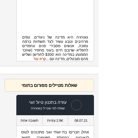
טיול משפחתי בגאורגיה
גאורגיה היא מדינה של ניגודים. נופים
מרהיבים וטבע עשיר לצד תשתיות ברמה
נמוכה, אנשים מסבירי פנים ונחמדים
להפליא שרובם חיים בעוני מחפיר (שהכר
הממוצע במדינה הוא $300 לחודש) ושליש
מהם מובטלים, מדינה עם ...
קרא עוד
שאלות מטיילים מפורום בתומי
עזרה בתכנון טיול זוגי
שאלה למי שטייל בגאורגיה
08.07.21
2.9K צפיות
תשובה אחת
אהלן חברים! בת זוגתי ואני מתכננים לטוס
לגאורגיה בתחילת ספטמבר למשך