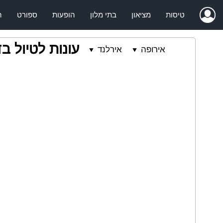
טיסות
מציאון
בתי מלון
הופעות
ספורט
ה
עונות לטיול בד
אירופה
אירלנד
⯆
⯆