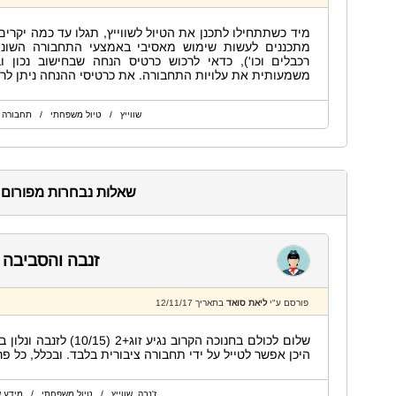
מיד כשתתחילו לתכנן את הטיול לשווייץ, תגלו עד כמה יקרי
מתכננים לעשות שימוש מאסיבי באמצעי התחבורה השונים 
רכבלים וכו'), כדאי לרכוש כרטיס הנחה שבחישוב נכון ו
משמעותית את עלויות התחבורה. את כרטיסי ההנחה ניתן לרכ
שווייץ / טיול משפחתי / תחבורה 
שאלות נבחרות מפורום ז
זנבה והסביבה
פורסם ע"י
ליאת סואד
בתאריך 12/11/17
שלום לכולם בחנוכה הקרוב 
היכן אפשר לטייל על ידי תחבורה ציבורית בלבד. ובכלל, כל פ
ז'נבה, שווייץ / טיול משפחתי / מידע ש