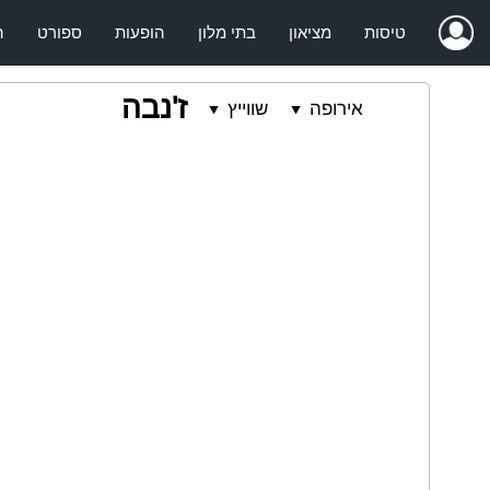
טיסות
מציאון
בתי מלון
הופעות
ספורט
ה
ז'נבה
אירופה
שווייץ
⯆
⯆