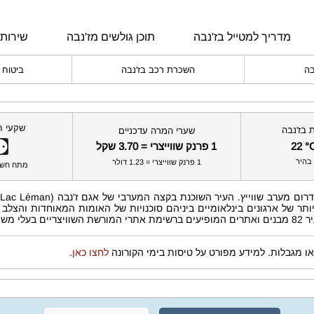
מדריך למטייל בז'נבה
תוכן גולשים מז'נבה
שירותי
בה
השכרת רכב בז'נבה
ביטוח 
שקעי ח
 בז'נבה
שערי המרה עדכניים
22 °
1 פרנק שווייצרי = 3.70 שקל
בהיר
1 פרנק שווייצרי = 1.23 דולר
מתח חשמל  50Hz
ז
 של ארגונים בינלאומיים ביניהם סוכנויות של האומות המאוחדות והצלב הא
, כמו
ו מגבלות. למידע מפורט על טיסות בימי הקורונה
לחצו כאן
.