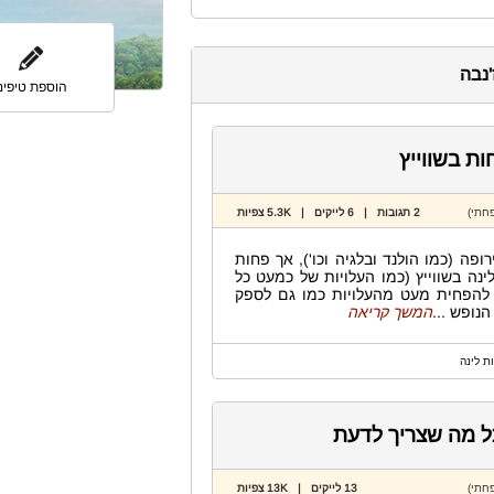
'נבה
הוספת טיפים
2 תגובות | 6 לייקים | 5.3K צפיות
ה (כמו הולנד ובלגיה וכו'), אך פחות
נה בשווייץ (כמו העלויות של כמעט כל
 להפחית מעט מהעלויות כמו גם לספק
נופש ...
המשך קריאה
ת לינה
כל מה שצריך לדעת
13 לייקים | 13K צפיות