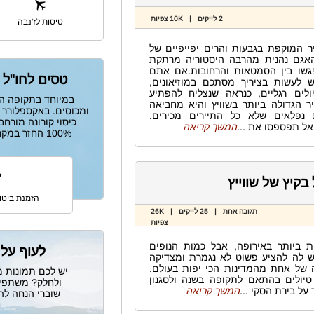
2 לייקים | 10K צפיות
טיסות לז'נבה
ר המוקפת בגבעות והרים יפייפיים של
האגם נהנית מהרבה היסטוריה מרתקת
גשו בין הסמטאות והרחובות.אם אתם
טסים לחו"ל 
לעשות בציריך מסתכם במוזיאונים,
יולים רגליים, כנראה שנצליח להפתיע
במיוחד בתקופה הז
ר הגדולה ביותר בשוויץ והיא מחביאה
ומכוסים. באקספלורר 
נפלאים שלא כל התיירים מכירים.
כיסוי קורונה מורח
אל תפספסו את ...
המשך קריאה
100% החזר במקרה חירום שאינו מאפשר לטוס.
 בקיץ של שווייץ
הזמנת ביטוח
תגובה אחת | 25 לייקים | 26K
צפיות
ת ביותר באירופה, אבל כמות הנופים
לעוף על 
יש לה להציע פשוט לא נגמרת ומצדיקה
ה של אחת מהמדינות הכי יפות בעולם.
יש לכם תמונות מ
טיולים בהתאם לתקופה בשנה ולסגנון
ולחלק? משתפים
על בירת הסקי ...
המשך קריאה
שוברי הנחה ל