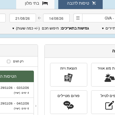
טיסות לז'נבה
בתי מלון
יירים
גמישות בתאריכים:
חיפוש חכם (-/+ כמה שעות)
⯆
⯆
ה
 מזג אוויר
הוצאת ויזה
ים לטיול
פורום מטיילים