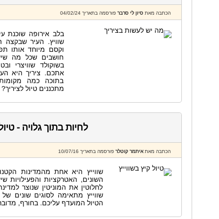
הכתבה מאת
סיון לי סרבר
פורסמה בתאריך 04/02/24
בלב אירופה שוכנת עי
שוויץ. העיר שבקצה 
וקסם מיוחד אותו תפ
חושבים שכל מה שיש 
בשוקולד שוויצרי ובט
אתכם. ציריך היא העי
בתוכה כמה מקומות 
מתכננים טיול לציריך? 
לחיות בתוך גלויה - טיול
הכתבה מאת
איתמר קוטלר
פורסמה בתאריך 10/07/16
שווייץ היא אחת מהמדינות הקטנו
השונים, האטרקציות והפעילויות ש
לחלוטין את המוניטין שנוצר למדינ
שווייץ מתאימה לסוגים שונים של 
הטיול המועדף עליכם. בחורף, מדובר 