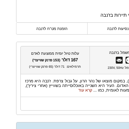
 תיירות בז'נבה
נסיעות לז'נבה
הזמנת מט"ח לז'נבה
שמל בז'נבה
עלות טיול יומית ממוצעת לאדם
167 דולר
(153 פרנק שווייצרי)
תרמילאים: 71 דולר (65 פרנק שווייצרי)
230V,
'נבה היא עיר הבירה של קנטון ז'נבה בדרום מערב שווייץ. העיר השוכנת בקצה המערבי של אגם ז'נבה (Lac Léman), במקום מוצאו של נהר הרון, על גבול צרפת. ז'נבה היא מרכז
דום. העיר היא השנייה באוכלוסייתה בשווייץ (אחרי ציריך),
...
קרא עוד