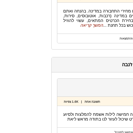
ם מחירי התחבורה במדינה. בהנחה ואתם
במדינה (רכבות, אוטובוסים, סירות,
בחירת הכרטיס המתאים, עשוי להוזיל
וש בכל תחנת ...
המשך קריאה
והתמצאות
'נבה
תשובה אחת | 1.6K צפיות
נגיע זוג+2 (10/15) לזנבה ונלון בה חמישה לילות אשמח להמלצות ולסיוע
רט שיכול לעזור לנו בתודה מראש ליאת
ימושי למטייל