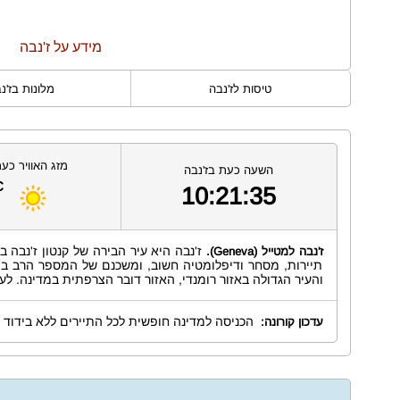
מידע על ז'נבה
טיסות לז'נבה
מלונות בז'נ
מזג האוויר כעת
השעה כעת בז'נבה
C
10:21:36
ז'נבה למטייל
(Geneva).
תיירות, מסחר ודיפלומטיה חשוב, ומשכנם של המספר הרב ביותר
והעיר הגדולה באזור רומנדי, האזור דובר הצרפתית במדינה. לעיר 82 מבנים ואתרים המופיעים ברשימת אתרי המורשת השוויצריים בעלי משמעות לאומית
הכניסה למדינה חופשית לכל התיירים ללא בידוד א
עדכון קורונה: