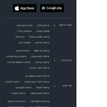
מנועי חיפוש
|
טיסות זולות
חזרה מיעד אחר
מסלול מורכב
הופעות בחו"ל
אירועי ספורט בחו"ל
בתי מלון
ביטוח נסיעות
השכרת רכב
טיסות עד $99
טיסות לחגים
טיסות לסוף שבוע
טיסות ברגע האחרון
|
לטוס בזול
טיסות בביזנס
טיסות לחופשה עירונית
טיסות ליעדי בטן גב
טיסות ליעדים אקזוטיים
טיסות ליעדי טבע ונופים
טיסות לחנוכה
|
לפי סגנון
טיסות לפסח
טיסות לשבועות
טיסות לראש השנה
טיסות לסוכות
כרטיסים לקולדפליי
כרטיסים לביונסה