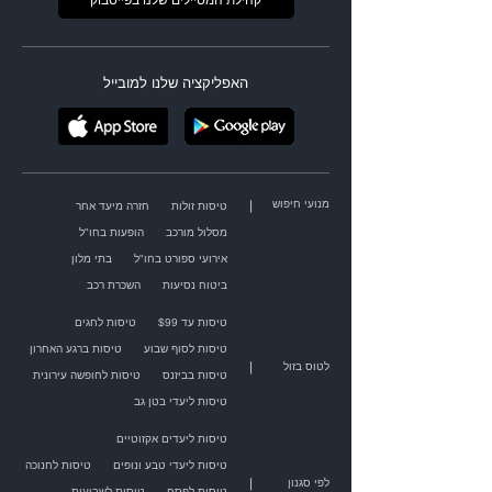
קהילת המטיילים שלנו בפייסבוק
האפליקציה שלנו למובייל
מנועי חיפוש
|
טיסות זולות
חזרה מיעד אחר
מסלול מורכב
הופעות בחו"ל
אירועי ספורט בחו"ל
בתי מלון
ביטוח נסיעות
השכרת רכב
טיסות עד $99
טיסות לחגים
טיסות לסוף שבוע
טיסות ברגע האחרון
|
לטוס בזול
טיסות בביזנס
טיסות לחופשה עירונית
טיסות ליעדי בטן גב
טיסות ליעדים אקזוטיים
טיסות ליעדי טבע ונופים
טיסות לחנוכה
|
לפי סגנון
טיסות לפסח
טיסות לשבועות