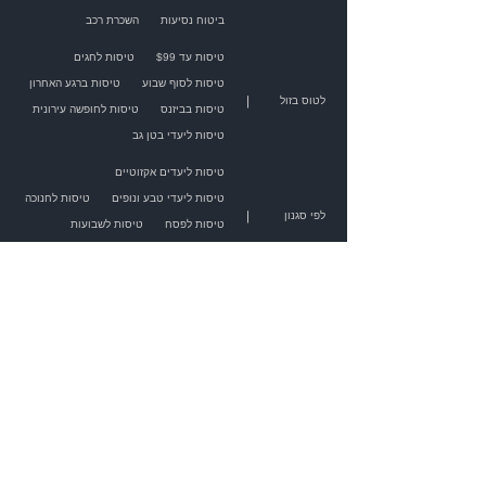
ביטוח נסיעות
השכרת רכב
טיסות עד $99
טיסות לחגים
טיסות לסוף שבוע
טיסות ברגע האחרון
|
לטוס בזול
טיסות בביזנס
טיסות לחופשה עירונית
טיסות ליעדי בטן גב
טיסות ליעדים אקזוטיים
טיסות ליעדי טבע ונופים
טיסות לחנוכה
|
לפי סגנון
טיסות לפסח
טיסות לשבועות
טיסות לראש השנה
טיסות לסוכות
כרטיסים לקולדפליי
כרטיסים לביונסה
כרטיסים לאלטון ג'ון
כרטיסים למדונה
|
הופעות בחו"ל
כרטיסים להארי סטיילס
כרטיסים לברוס ספרינגסטין
כרטיסים לליגת האלופות
כרטיסים לברצלונה
כרטיסים לריאל מדריד
|
כדורגל בחו"ל
כרטיסים לפריז סן ז'רמן